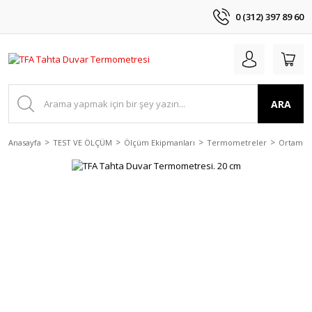
0 (312) 397 89 60
ARA
Anasayfa
TEST VE ÖLÇÜM
Ölçüm Ekipmanları
Termometreler
Ortam T