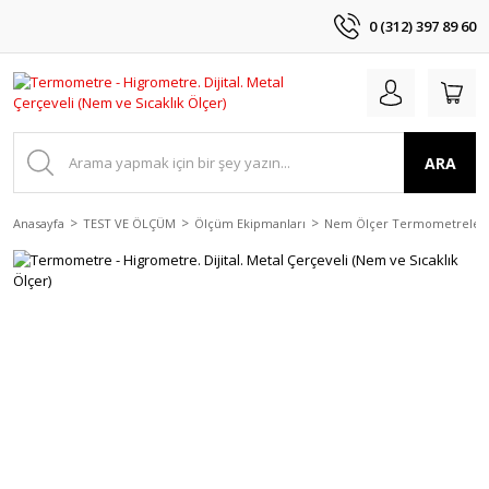
0 (312) 397 89 60
ARA
Anasayfa
TEST VE ÖLÇÜM
Ölçüm Ekipmanları
Nem Ölçer Termometreler