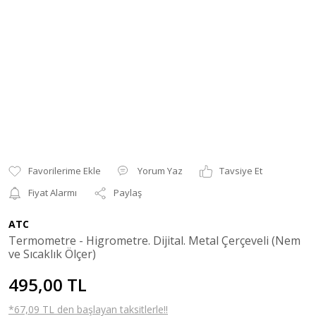
Yorum Yaz
Tavsiye Et
Fiyat Alarmı
Paylaş
ATC
Termometre - Higrometre. Dijital. Metal Çerçeveli (Nem
ve Sıcaklık Ölçer)
495,00 TL
*67,09 TL den başlayan taksitlerle!!