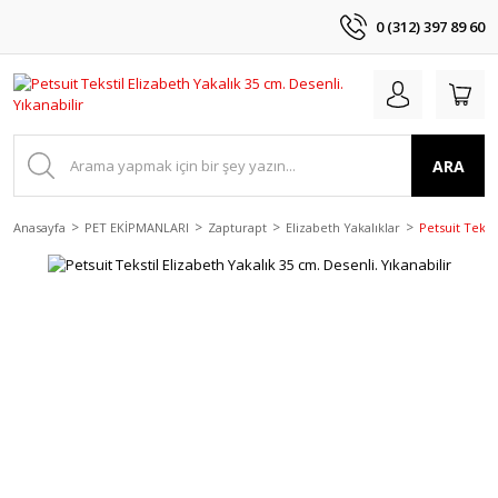
0 (312) 397 89 60
ARA
Anasayfa
PET EKİPMANLARI
Zapturapt
Elizabeth Yakalıklar
Petsuit Tekst