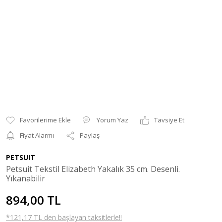
Yorum Yaz
Tavsiye Et
Fiyat Alarmı
Paylaş
PETSUIT
Petsuit Tekstil Elizabeth Yakalık 35 cm. Desenli.
Yıkanabilir
894,00 TL
*121,17 TL den başlayan taksitlerle!!