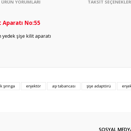
ÜRÜN YORUMLARI
TAKSİT SEÇENEKLER
t Aparatı No:55
yedek şişe kilit aparatı
k şırınga
enjektör
aşı tabancası
şişe adaptörü
enje
Bu ürüne ilk yorumu siz yapın!
Yorum Yaz
SOSYAL MEDY