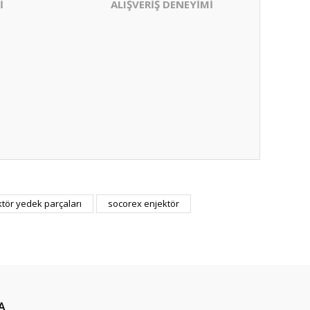
İ
ALIŞVERİŞ DENEYİMİ
ktör yedek parçaları
socorex enjektör
A