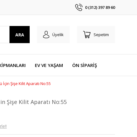
0 (312) 397 89 60
ARA
Üyelik
Sepetim
KİPMANLARI
EV VE YAŞAM
ÖN SİPARİŞ
İçin Şişe Kilit Aparatı No:55
n Şişe Kilit Aparatı No:55
le!!