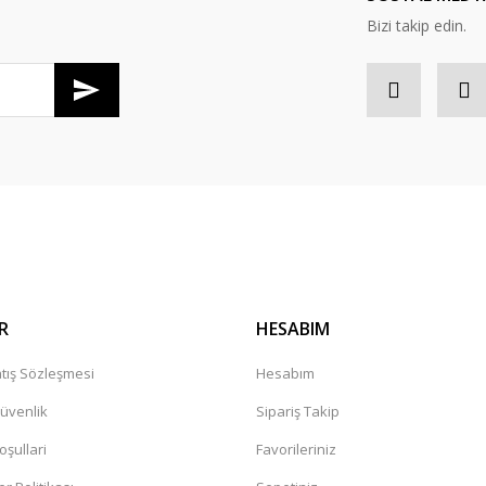
Bizi takip edin.
R
HESABIM
tış Sözleşmesi
Hesabım
Güvenlik
Sipariş Takip
oşullari
Favorileriniz