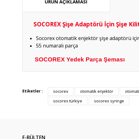
ÜRÜN AÇIKLAMASI
SOCOREX Şişe Adaptörü İçin Şişe Kili
Socorex otomatik enjektör şişe adaptörü için 
55 numaralı parça
SOCOREX Yedek Parça Şeması
Hızlı güvenilir doğru
Etiketler :
socorex
otomatik enjektör
otomati
P... K... | 26/07/2026
socorex türkiye
socorex syringe
Deneyimini Paylaş
E-BÜLTEN