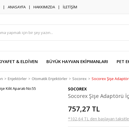
ANASAYFA
HAKKIMIZDA
İLETİŞİM
KIYAFET & ELDİVEN
BÜYÜK HAYVAN EKİPMANLARI
PET E
on
Enjektörler
Otomatik Enjektörler
Socorex
Socorex Şişe Adaptörü 
SOCOREX
Socorex Şişe Adaptörü İçi
757,27 TL
*102,64 TL den başlayan taksitler