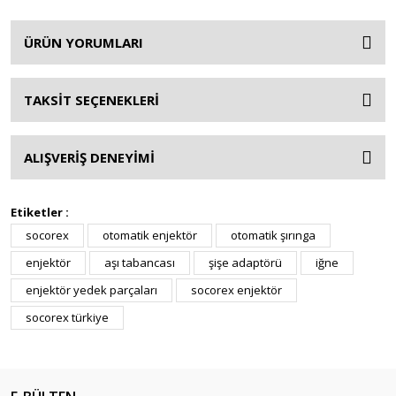
ÜRÜN YORUMLARI
TAKSİT SEÇENEKLERİ
ALIŞVERİŞ DENEYİMİ
Etiketler :
socorex
otomatik enjektör
otomatik şırınga
enjektör
aşı tabancası
şişe adaptörü
iğne
enjektör yedek parçaları
socorex enjektör
socorex türkiye