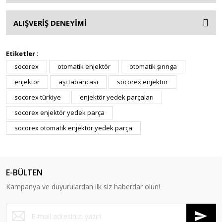
ALIŞVERİŞ DENEYİMİ
Etiketler :
socorex
otomatik enjektör
otomatik şırınga
enjektör
aşı tabancası
socorex enjektör
socorex türkiye
enjektör yedek parçaları
socorex enjektör yedek parça
socorex otomatik enjektör yedek parça
E-BÜLTEN
Kampanya ve duyurulardan ilk siz haberdar olun!