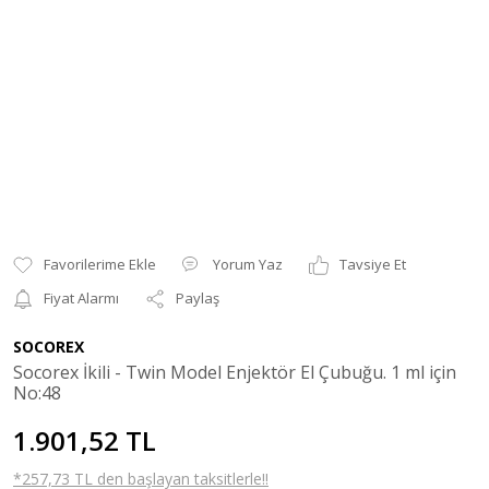
Yorum Yaz
Tavsiye Et
Fiyat Alarmı
Paylaş
SOCOREX
Socorex İkili - Twin Model Enjektör El Çubuğu. 1 ml için
No:48
1.901,52 TL
*257,73 TL den başlayan taksitlerle!!