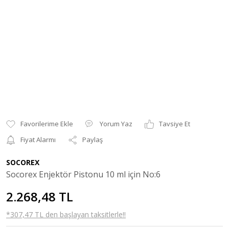
Yorum Yaz
Tavsiye Et
Fiyat Alarmı
Paylaş
SOCOREX
Socorex Enjektör Pistonu 10 ml için No:6
2.268,48 TL
*307,47 TL den başlayan taksitlerle!!