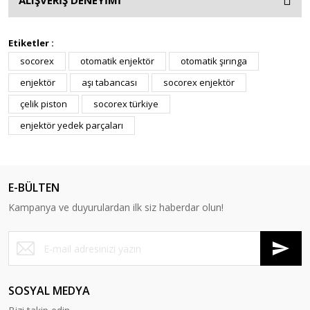
ALIŞVERİŞ DENEYİMİ
Etiketler :
socorex
otomatik enjektör
otomatik şırınga
enjektör
aşı tabancası
socorex enjektör
çelik piston
socorex türkiye
enjektör yedek parçaları
E-BÜLTEN
Kampanya ve duyurulardan ilk siz haberdar olun!
SOSYAL MEDYA