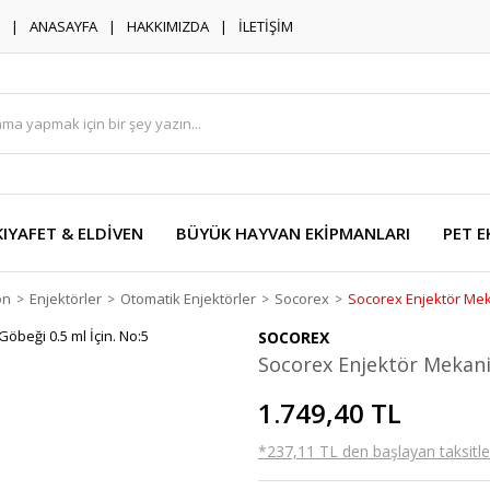
ANASAYFA
HAKKIMIZDA
İLETİŞİM
KIYAFET & ELDİVEN
BÜYÜK HAYVAN EKİPMANLARI
PET E
on
Enjektörler
Otomatik Enjektörler
Socorex
Socorex Enjektör Mek
SOCOREX
Socorex Enjektör Mekani
1.749,40 TL
*237,11 TL den başlayan taksitler