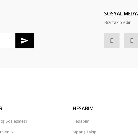
SOSYAL MEDY
Bizi takip edin.
R
HESABIM
tış Sözleşmesi
Hesabım
Güvenlik
Sipariş Takip