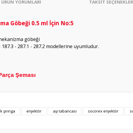
ÜRÜN YORUMLARI
TAKSİT SEÇENEKLER
a Göbeği 0.5 ml İçin No:5
k mekanizma göbeği
- 187.3 - 287.1 - 287.2 modellerine uyumludur.
Parça Şeması
k şırınga
enjektör
aşı tabancası
socorex enjektör
s
Bu ürüne ilk yorumu siz yapın!
Yorum Yaz