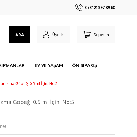
0 (312) 397 89 60
ARA
Üyelik
Sepetim
KİPMANLARI
EV VE YAŞAM
ÖN SİPARİŞ
anizma Göbeği 0.5 ml İçin. No:5
zma Göbeği 0.5 ml İçin. No:5
le!!