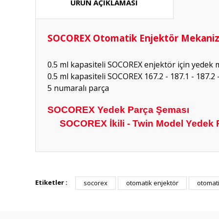
ÜRÜN AÇIKLAMASI
SOCOREX Otomatik Enjektör Mekanizm
0.5 ml kapasiteli SOCOREX enjektör için yede
0.5 ml kapasiteli SOCOREX 167.2 - 187.1 - 187.2 
5 numaralı parça
SOCOREX Yedek Parça Şeması
SOCOREX İkili - Twin Model Yedek 
Hızlı güvenilir doğru
Etiketler :
socorex
otomatik enjektör
otomati
P... K... | 26/07/2026
Deneyimini Paylaş