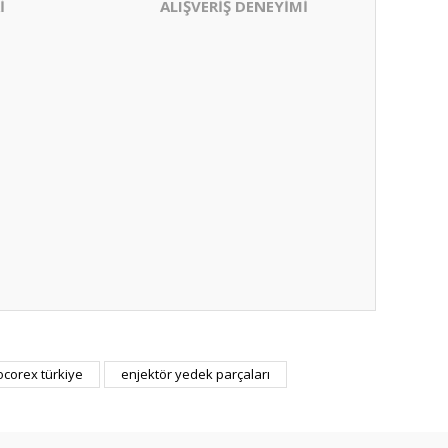
İ
ALIŞVERİŞ DENEYİMİ
ocorex türkiye
enjektör yedek parçaları