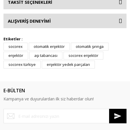
TAKSİT SEÇENEKLERİ
ALIŞVERİŞ DENEYİMİ
Etiketler :
socorex
otomatik enjektör
otomatik şırınga
enjektör
aşı tabancası
socorex enjektör
socorex türkiye
enjektör yedek parçaları
E-BÜLTEN
Kampanya ve duyurulardan ilk siz haberdar olun!