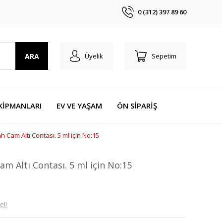
0 (312) 397 89 60
ARA
Üyelik
Sepetim
KİPMANLARI
EV VE YAŞAM
ÖN SİPARİŞ
 Cam Altı Contası. 5 ml için No:15
am Altı Contası. 5 ml için No:15
e!!