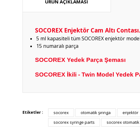
ÜRÜN AÇIKLAMASI
SOCOREX Enjektör Cam Altı Contası.
5 ml kapasiteli tüm SOCOREX enjektör model
15 numaralı parça
SOCOREX Yedek Parça Şeması
SOCOREX İkili - Twin Model Yedek P
Hızlı güvenilir doğru
Etiketler :
socorex
otomatik şırınga
enjektör
P... K... | 26/07/2026
socorex syringe parts
socorex otomatik
Deneyimini Paylaş