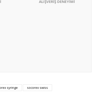
İ
ALIŞVERİŞ DENEYİMİ
orex syringe
socorex swiss