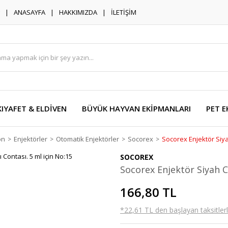
ANASAYFA
HAKKIMIZDA
İLETİŞİM
KIYAFET & ELDİVEN
BÜYÜK HAYVAN EKİPMANLARI
PET E
on
Enjektörler
Otomatik Enjektörler
Socorex
Socorex Enjektör Siyah
SOCOREX
Socorex Enjektör Siyah C
166,80 TL
*22,61 TL den başlayan taksitlerl