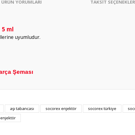
ÜRÜN YORUMLARI
TAKSİT SEÇENEKLER
 5 ml
lerine uyumludur.
arça Şeması
aşı tabancası
socorex enjektör
socorex türkiye
soc
Bu ürüne ilk yorumu siz yapın!
 enjektör
Yorum Yaz