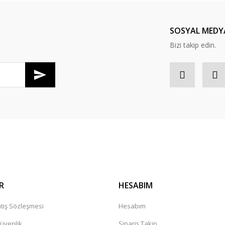
SOSYAL MEDY
Bizi takip edin.
R
HESABIM
tış Sözleşmesi
Hesabım
Güvenlik
Sipariş Takip