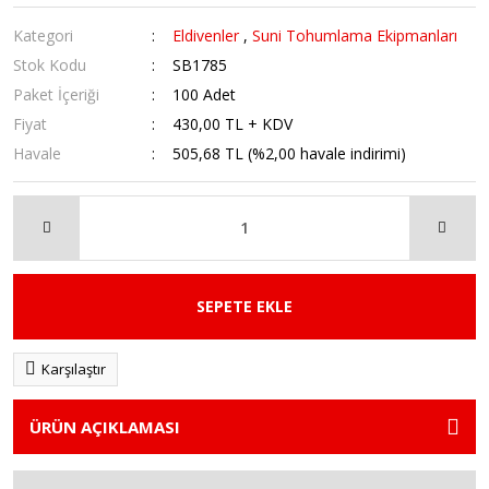
Kategori
Eldivenler
,
Suni Tohumlama Ekipmanları
Stok Kodu
SB1785
Paket İçeriği
100 Adet
Fiyat
430,00 TL + KDV
Havale
505,68 TL (%2,00 havale indirimi)
SEPETE EKLE
Karşılaştır
ÜRÜN AÇIKLAMASI