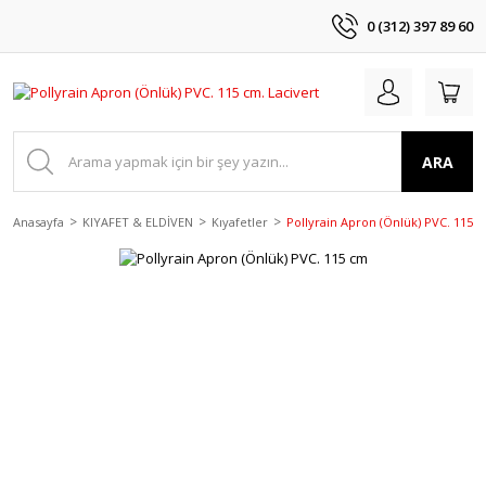
0 (312) 397 89 60
ARA
Anasayfa
KIYAFET & ELDİVEN
Kıyafetler
Pollyrain Apron (Önlük) PVC. 115 