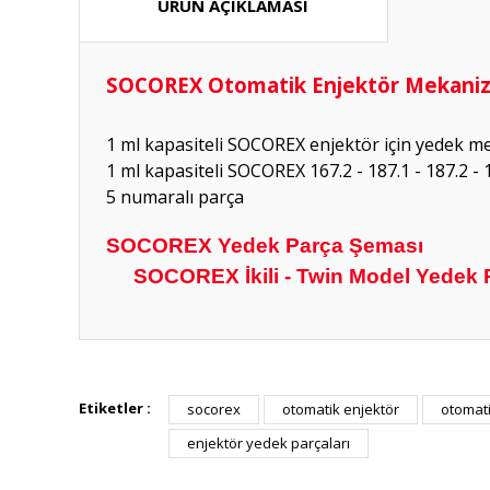
ÜRÜN AÇIKLAMASI
SOCOREX Otomatik Enjektör Mekanizm
1 ml kapasiteli SOCOREX enjektör için yedek 
1 ml kapasiteli SOCOREX 167.2 - 187.1 - 187.2 - 
5 numaralı parça
SOCOREX Yedek Parça Şeması
SOCOREX İkili - Twin Model Yedek 
Hızlı güvenilir doğru
Etiketler :
socorex
otomatik enjektör
otomati
P... K... | 26/07/2026
enjektör yedek parçaları
Deneyimini Paylaş