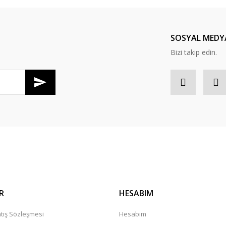
SOSYAL MEDY
Bizi takip edin.
R
HESABIM
tış Sözleşmesi
Hesabım