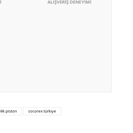
İ
ALIŞVERİŞ DENEYİMİ
elik piston
socorex türkiye