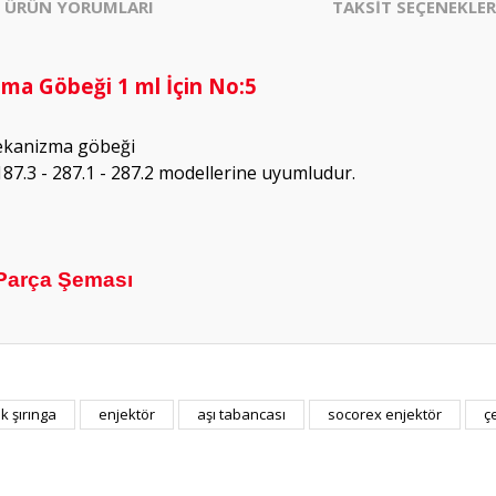
ÜRÜN YORUMLARI
TAKSİT SEÇENEKLER
a Göbeği 1 ml İçin No:5
mekanizma göbeği
187.3 - 287.1 - 287.2 modellerine uyumludur.
Parça Şeması
k şırınga
enjektör
aşı tabancası
socorex enjektör
ç
Bu ürüne ilk yorumu siz yapın!
Yorum Yaz