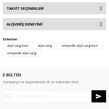
TAKSİT SEÇENEKLERİ
ALIŞVERİŞ DENEYİMİ
Etiketler :
alçılı sargı bezi
alçılı sargı
ortopedik alçılı sargı bezi
ortopedik alçılı sargı
E-BÜLTEN
Kampanya ve duyurulardan ilk siz haberdar olun!