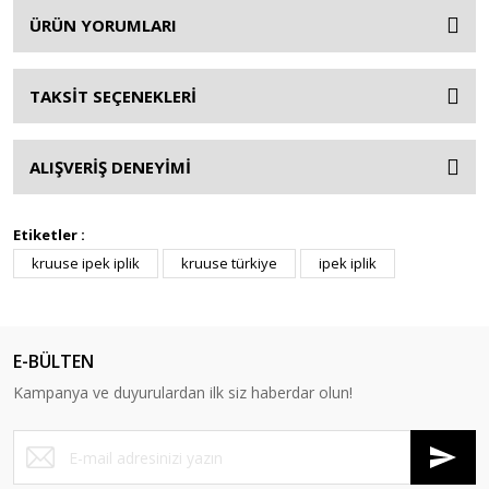
ÜRÜN YORUMLARI
TAKSİT SEÇENEKLERİ
ALIŞVERİŞ DENEYİMİ
Etiketler :
kruuse ipek iplik
kruuse türkiye
ipek iplik
E-BÜLTEN
Kampanya ve duyurulardan ilk siz haberdar olun!