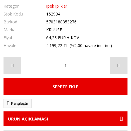
Kategori
İpek İplikler
Stok Kodu
152994
Barkod
5703188353276
Marka
KRUUSE
Fiyat
64,23 EUR + KDV
Havale
4.199,72 TL (%2,00 havale indirimi)
SEPETE EKLE
Karşılaştır
ÜRÜN AÇIKLAMASI