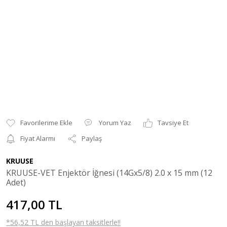
Yorum Yaz
Tavsiye Et
Fiyat Alarmı
Paylaş
KRUUSE
KRUUSE-VET Enjektör İğnesi (14Gx5/8) 2.0 x 15 mm (12
Adet)
417,00 TL
*56,52 TL den başlayan taksitlerle!!