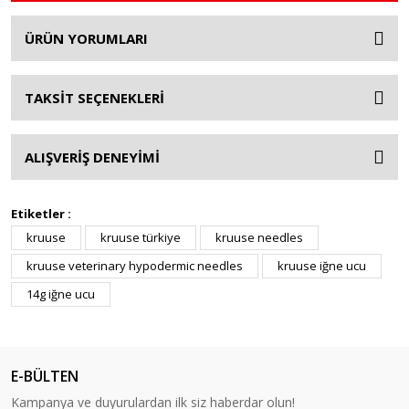
ÜRÜN YORUMLARI
TAKSİT SEÇENEKLERİ
ALIŞVERİŞ DENEYİMİ
Etiketler :
kruuse
kruuse türkiye
kruuse needles
kruuse veterinary hypodermic needles
kruuse iğne ucu
14g iğne ucu
E-BÜLTEN
Kampanya ve duyurulardan ilk siz haberdar olun!