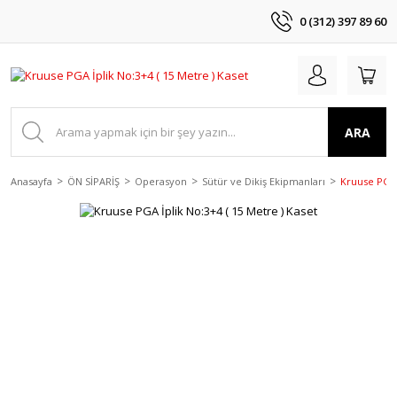
0 (312) 397 89 60
ARA
Anasayfa
ÖN SİPARİŞ
Operasyon
Sütür ve Dikiş Ekipmanları
Kruuse PGA İ