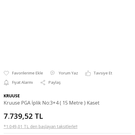
Yorum Yaz
Tavsiye Et
Fiyat Alarmı
Paylaş
KRUUSE
Kruuse PGA İplik No:3+4 ( 15 Metre ) Kaset
7.739,52 TL
*1.049,01 TL den başlayan taksitlerle!!