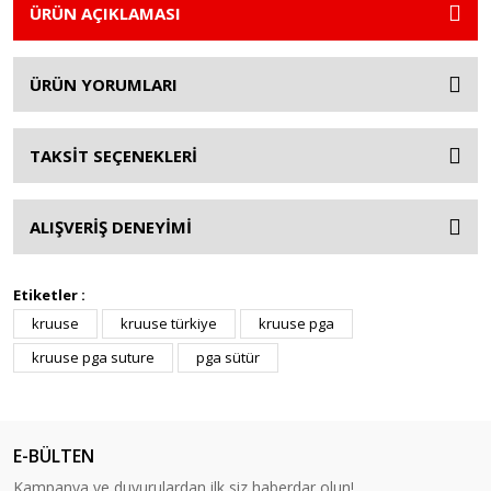
ÜRÜN AÇIKLAMASI
ÜRÜN YORUMLARI
TAKSİT SEÇENEKLERİ
ALIŞVERİŞ DENEYİMİ
Etiketler :
kruuse
kruuse türkiye
kruuse pga
kruuse pga suture
pga sütür
E-BÜLTEN
Kampanya ve duyurulardan ilk siz haberdar olun!