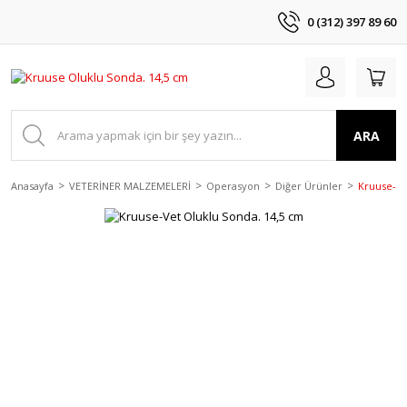
0 (312) 397 89 60
ARA
Anasayfa
VETERİNER MALZEMELERİ
Operasyon
Diğer Ürünler
Kruuse-Ve