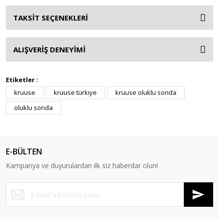
TAKSİT SEÇENEKLERİ
ALIŞVERİŞ DENEYİMİ
Etiketler :
kruuse
kruuse türkiye
kruuse oluklu sonda
oluklu sonda
E-BÜLTEN
Kampanya ve duyurulardan ilk siz haberdar olun!