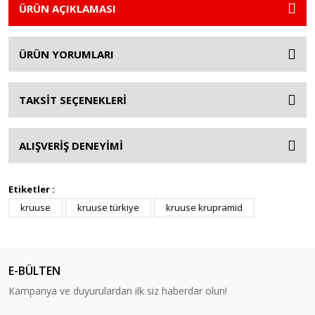
ÜRÜN AÇIKLAMASI
ÜRÜN YORUMLARI
TAKSİT SEÇENEKLERİ
ALIŞVERİŞ DENEYİMİ
Etiketler :
kruuse
kruuse türkiye
kruuse krupramid
E-BÜLTEN
Kampanya ve duyurulardan ilk siz haberdar olun!