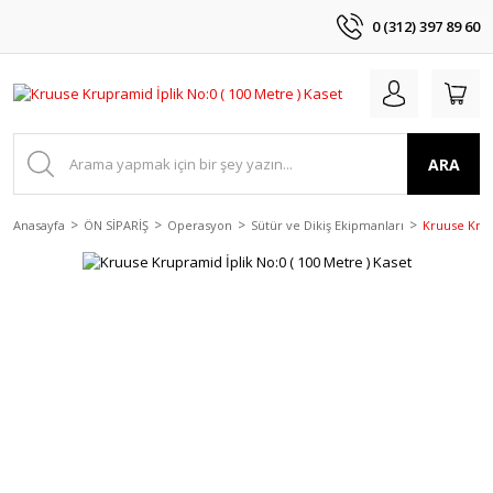
0 (312) 397 89 60
ARA
Anasayfa
ÖN SİPARİŞ
Operasyon
Sütür ve Dikiş Ekipmanları
Kruuse Krup