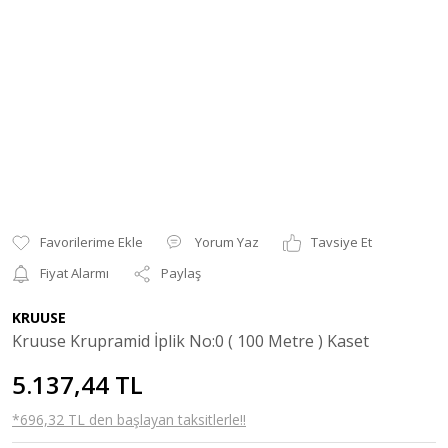
Yorum Yaz
Tavsiye Et
Fiyat Alarmı
Paylaş
KRUUSE
Kruuse Krupramid İplik No:0 ( 100 Metre ) Kaset
5.137,44 TL
*696,32 TL den başlayan taksitlerle!!