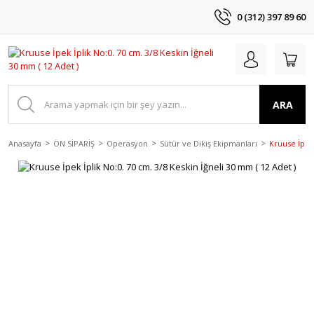
0 (312) 397 89 60
ARA
Anasayfa
ÖN SİPARİŞ
Operasyon
Sütür ve Dikiş Ekipmanları
Kruuse İpek 