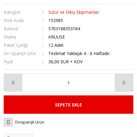
Kategori
Sütür ve Dikiş Ekipmanları
Stok Kodu
152985
Barkod
5703188353184
Marka
KRUUSE
Paket İçeriği
12 Adet
Ön Siparişli Ürün
Teslimat Yaklaşık 4 - 6 Haftadır.
Fiyat
36,00 EUR + KDV
SEPETE EKLE
Önsiparişli Ürün