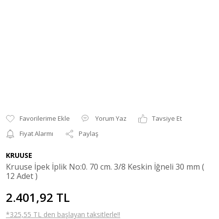
Yorum Yaz
Tavsiye Et
Fiyat Alarmı
Paylaş
KRUUSE
Kruuse İpek İplik No:0. 70 cm. 3/8 Keskin İğneli 30 mm (
12 Adet )
2.401,92 TL
*325,55 TL den başlayan taksitlerle!!