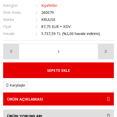
Kategori
Kıyafetler
Stok Kodu
260079
Marka
KRUUSE
Fiyat
87,75 EUR + KDV
Havale
5.737,59 TL (%2,00 havale indirimi)
SEPETE EKLE
Karşılaştır
ÜRÜN AÇIKLAMASI
ÜRÜN YORUMLARI