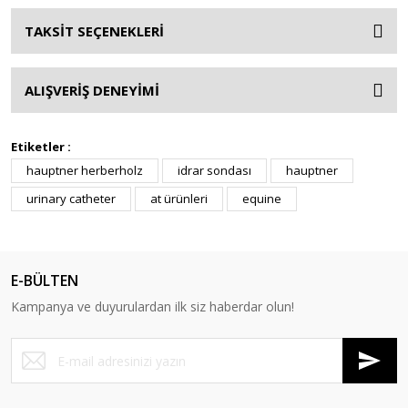
TAKSİT SEÇENEKLERİ
ALIŞVERİŞ DENEYİMİ
Etiketler :
hauptner herberholz
idrar sondası
hauptner
urinary catheter
at ürünleri
equine
E-BÜLTEN
Kampanya ve duyurulardan ilk siz haberdar olun!