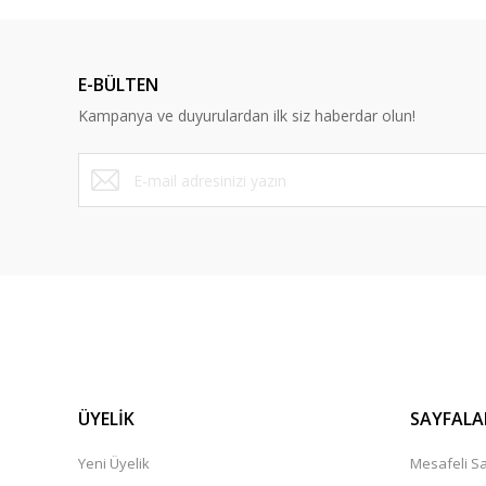
E-BÜLTEN
Kampanya ve duyurulardan ilk siz haberdar olun!
KERBL
KERBL
Raidex Totover Mürekkebi. 60 gr. Yeşil
Raidex T
560,45 TL
493,06 
ÜYELİK
SAYFALA
Yeni Üyelik
Mesafeli Sa