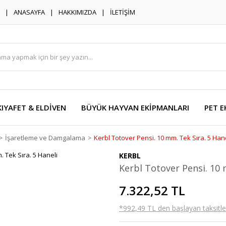
ANASAYFA
HAKKIMIZDA
İLETİŞİM
KIYAFET & ELDİVEN
BÜYÜK HAYVAN EKİPMANLARI
PET E
İşaretleme ve Damgalama
Kerbl Totover Pensi. 10 mm. Tek Sıra. 5 Han
KERBL
Kerbl Totover Pensi. 10 
7.322,52 TL
*992,49 TL den başlayan taksitler