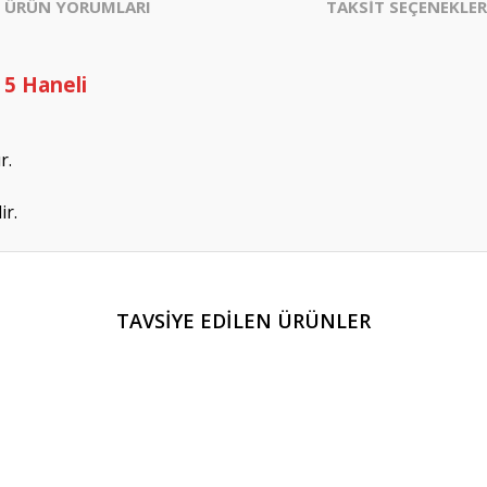
ÜRÜN YORUMLARI
TAKSİT SEÇENEKLER
 5 Haneli
r.
ir.
TAVSİYE EDİLEN ÜRÜNLER
Bu ürüne ilk yorumu siz yapın!
Yorum Yaz