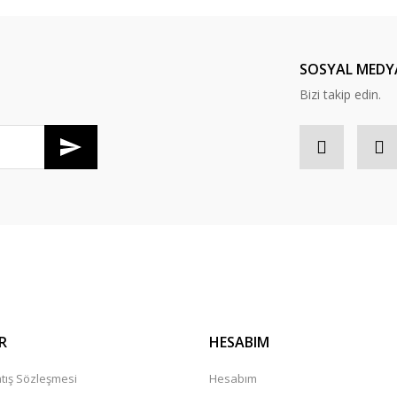
TÜKENDİ
SOSYAL MEDY
Bizi takip edin.
otover Mürekkebi. 60 gr. Siyah
KERBL
Kerbl Totover Pensi Rakam Se
TL
1.894,85 TL
R
HESABIM
tış Sözleşmesi
Hesabım