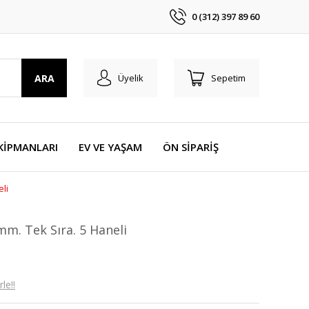
0 (312) 397 89 60
ARA
Üyelik
Sepetim
KİPMANLARI
EV VE YAŞAM
ÖN SİPARİŞ
eli
mm. Tek Sıra. 5 Haneli
le!!