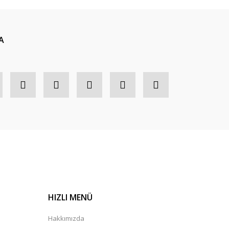
A
ti 10 mm (0-9)
HIZLI MENÜ
Hakkımızda