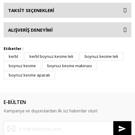
TAKSİT SEÇENEKLERİ
ALIŞVERİŞ DENEYİMİ
Etiketler :
kerbl
kerbl boynuz kesme teli
boynuz kesme teli
boynuz kesme
boynuz kesme makinası
boynuz kesme aparatı
E-BÜLTEN
Kampanya ve duyurulardan ilk siz haberdar olun!