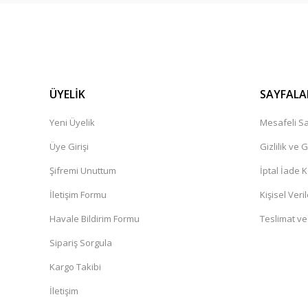
ÜYELİK
SAYFALA
Yeni Üyelik
Mesafeli Sa
Üye Girişi
Gizlilik ve 
Şifremi Unuttum
İptal İade K
İletişim Formu
Kişisel Veril
Havale Bildirim Formu
Teslimat ve
Sipariş Sorgula
Kargo Takibi
İletişim