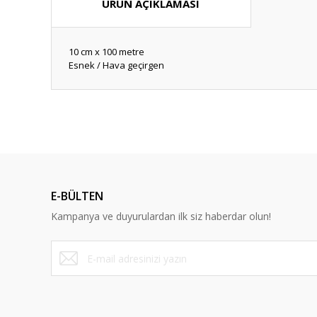
ÜRÜN AÇIKLAMASI
10 cm x 100 metre
Esnek / Hava geçirgen
Hızlı güvenilir doğru
P... K... | 26/07/2026
Deneyimini Paylaş
E-BÜLTEN
Kampanya ve duyurulardan ilk siz haberdar olun!