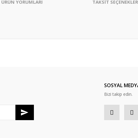
ÜRÜN YORUMLARI
TAKSİT SEÇENEKLER
Bu ürüne ilk yorumu siz yapın!
Yorum Yaz
SOSYAL MEDY
Bizi takip edin.