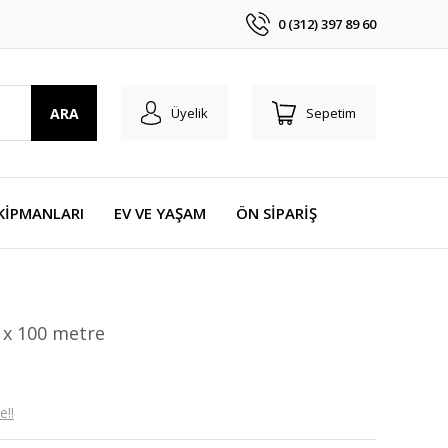
0 (312) 397 89 60
ARA
Üyelik
Sepetim
KİPMANLARI
EV VE YAŞAM
ÖN SİPARİŞ
m x 100 metre
e!!