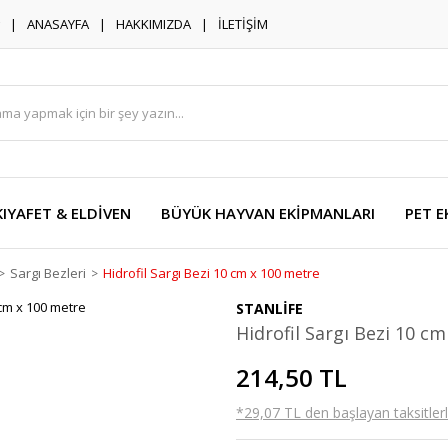
ANASAYFA
HAKKIMIZDA
İLETİŞİM
KIYAFET & ELDİVEN
BÜYÜK HAYVAN EKİPMANLARI
PET E
Sargı Bezleri
Hidrofil Sargı Bezi 10 cm x 100 metre
STANLİFE
Hidrofil Sargı Bezi 10 c
214,50 TL
*29,07 TL den başlayan taksitlerl