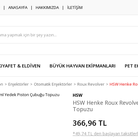
ANASAYFA
HAKKIMIZDA
İLETİŞİM
KIYAFET & ELDİVEN
BÜYÜK HAYVAN EKİPMANLARI
PET E
on
Enjektörler
Otomatik Enjektörler
Roux Revolver
HSW Henke Rou
HSW
HSW Henke Roux Revolve
Topuzu
366,96 TL
*49,74 TL den başlayan taksitlerl