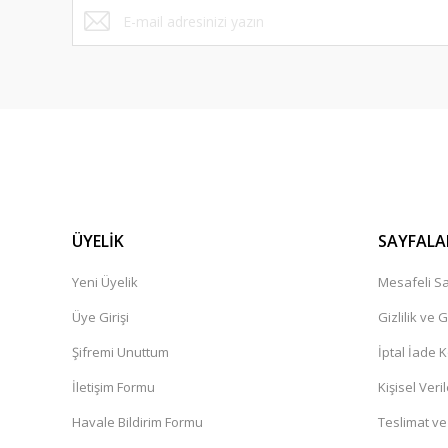
ÜYELİK
SAYFALA
Yeni Üyelik
Mesafeli Sa
Üye Girişi
Gizlilik ve 
Şifremi Unuttum
İptal İade K
İletişim Formu
Kişisel Veril
Havale Bildirim Formu
Teslimat ve