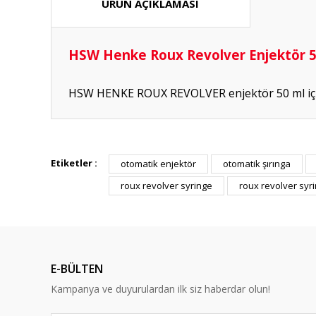
ÜRÜN AÇIKLAMASI
HSW Henke Roux Revolver Enjektör 5
HSW HENKE ROUX REVOLVER enjektör 50 ml içi
Hızlı güvenilir doğru
Etiketler :
otomatik enjektör
otomatik şırınga
P... K... | 26/07/2026
roux revolver syringe
roux revolver syr
Deneyimini Paylaş
E-BÜLTEN
Kampanya ve duyurulardan ilk siz haberdar olun!