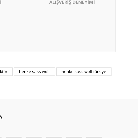
İ
ALIŞVERİŞ DENEYİMİ
ktör
henke sass wolf
henke sass wolf türkiye
A