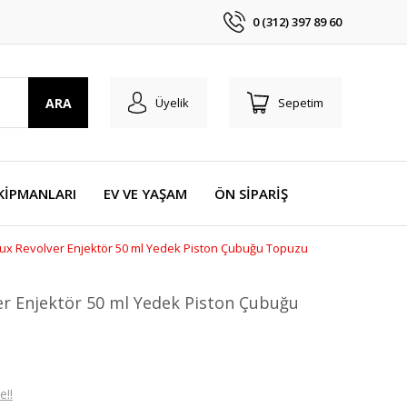
0 (312) 397 89 60
ARA
Üyelik
Sepetim
KİPMANLARI
EV VE YAŞAM
ÖN SİPARİŞ
x Revolver Enjektör 50 ml Yedek Piston Çubuğu Topuzu
r Enjektör 50 ml Yedek Piston Çubuğu
e!!