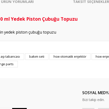
ÜRÜN YORUMLARI
TAKSİT SEÇENEKLER
0 ml Yedek Piston Çubuğu Topuzu
n yedek piston çubuğu topuzu
aşı tabancası
bakım seti
hsw otomatik enjektör
hsw enje
Bu ürüne ilk yorumu siz yapın!
inge parts
Yorum Yaz
SOSYAL MEDY
Bizi takip edin.