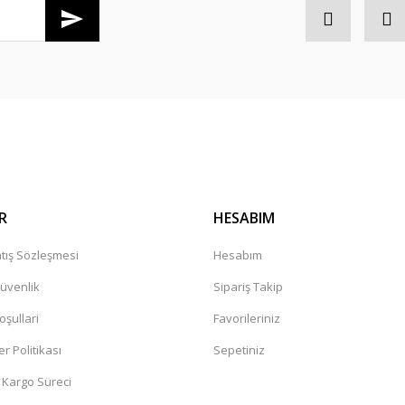
R
HESABIM
tış Sözleşmesi
Hesabım
Güvenlik
Sipariş Takip
oşullari
Favorileriniz
er Politikası
Sepetiniz
 Kargo Süreci