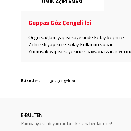
ÜRÜN AÇIKLAMASI
Geppas Göz Çengeli İpi
Örgü sağlam yapısı sayesinde kolay kopmaz.
2 ilmekli yapısı ile kolay kullanım sunar.
Yumuşak yapısı sayesinde hayvana zarar verm
Hızlı güvenilir doğru
Etiketler :
göz çengeli ipi
P... K... | 26/07/2026
Deneyimini Paylaş
E-BÜLTEN
Kampanya ve duyurulardan ilk siz haberdar olun!