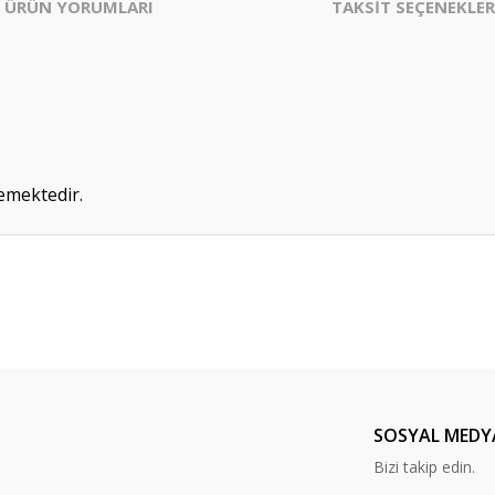
ÜRÜN YORUMLARI
TAKSİT SEÇENEKLER
emektedir.
Bu ürüne ilk yorumu siz yapın!
Yorum Yaz
SOSYAL MEDY
Bizi takip edin.