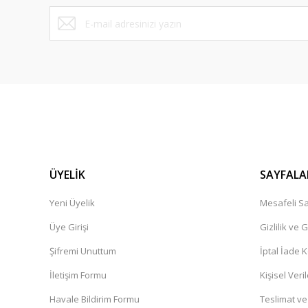
ÜYELİK
SAYFALA
Yeni Üyelik
Mesafeli Sa
Üye Girişi
Gizlilik ve 
Şifremi Unuttum
İptal İade K
İletişim Formu
Kişisel Veril
Havale Bildirim Formu
Teslimat ve