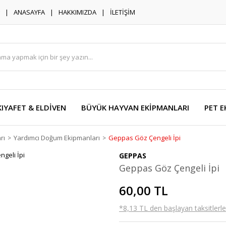
ANASAYFA
HAKKIMIZDA
İLETİŞİM
KIYAFET & ELDİVEN
BÜYÜK HAYVAN EKİPMANLARI
PET E
rı
Yardımcı Doğum Ekipmanları
Geppas Göz Çengeli İpi
GEPPAS
Geppas Göz Çengeli İpi
60,00 TL
*8,13 TL den başlayan taksitlerle!