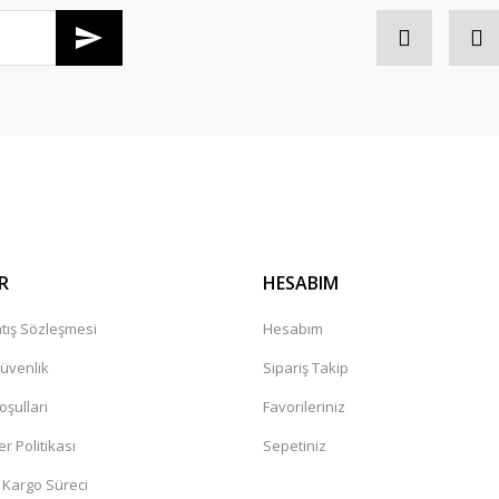
R
HESABIM
tış Sözleşmesi
Hesabım
Güvenlik
Sipariş Takip
oşullari
Favorileriniz
er Politikası
Sepetiniz
 Kargo Süreci