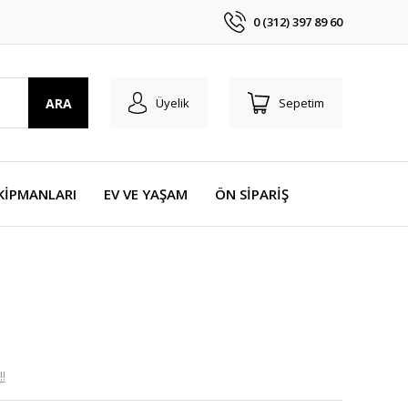
0 (312) 397 89 60
ARA
Üyelik
Sepetim
KİPMANLARI
EV VE YAŞAM
ÖN SİPARİŞ
!