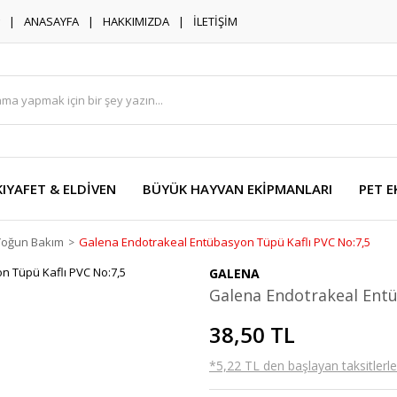
ANASAYFA
HAKKIMIZDA
İLETİŞİM
KIYAFET & ELDİVEN
BÜYÜK HAYVAN EKİPMANLARI
PET E
Yoğun Bakım
Galena Endotrakeal Entübasyon Tüpü Kaflı PVC No:7,5
GALENA
Galena Endotrakeal Entü
38,50 TL
*5,22 TL den başlayan taksitlerle!