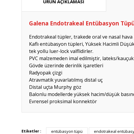
ÜRÜN AÇIKLAMASI
Galena Endotrakeal Entübasyon Tüpü 
Endotrakeal tüpler, trakede oral ve nasal hava a
Kaflı entübasyon tüpleri, Yüksek Hacimli Düşük
tek yollu luer-lock valflidirler.
PVC malzemeden imal edilmiştir, lateks/kauçuk
Gövde üzerinde derinlik işaretleri
Radyopak çizgi
Atravmatik yuvarlatılmış distal uç
Distal uçta Murphy göz
Balonlu modellerde yüksek hacim/düşük basınç b
Evrensel proksimal konnektör
Hızlı güvenilir doğru
Etiketler :
entübasyon tüpü
endotrakeal entübasyo
P... K... | 26/07/2026