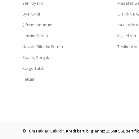
Yeni Üyelik
Mesafeli Sa
Üye Girişi
Gizlilik ve 
Şifremi Unuttum
İptal İade K
İletişim Formu
Kişisel Veril
Havale Bildirim Formu
Teslimat ve
Sipariş Sorgula
Kargo Takibi
İletişim
© Tüm Hakları Saklıdır. Kredi kartı bilgileriniz 256bit SSL sertif