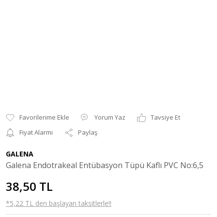
Yorum Yaz
Tavsiye Et
Fiyat Alarmı
Paylaş
GALENA
Galena Endotrakeal Entübasyon Tüpü Kaflı PVC No:6,5
38,50 TL
*5,22 TL den başlayan taksitlerle!!