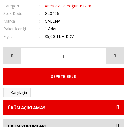
Kategori
Anestezi ve Yoğun Bakım
Stok Kodu
GL0426
Marka
GALENA
Paket İçeriği
1 Adet
Fiyat
35,00 TL + KDV
SEPETE EKLE
Karşılaştır
ÜRÜN AÇIKLAMASI
ÜRÜN YORUMLARI