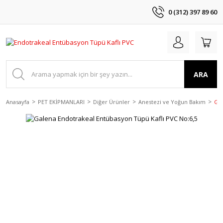
0 (312) 397 89 60
ARA
Anasayfa
PET EKİPMANLARI
Diğer Ürünler
Anestezi ve Yoğun Bakım
Gal