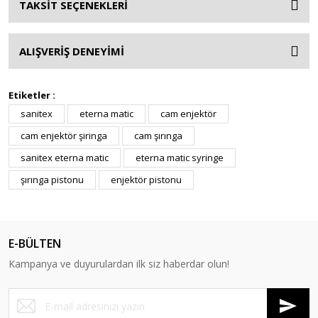
TAKSİT SEÇENEKLERİ
ALIŞVERİŞ DENEYİMİ
Etiketler :
sanitex
eterna matic
cam enjektör
cam enjektör şiringa
cam şırınga
sanitex eterna matic
eterna matic syringe
şırınga pistonu
enjektör pistonu
E-BÜLTEN
Kampanya ve duyurulardan ilk siz haberdar olun!