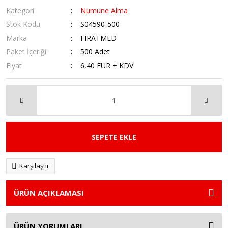
Kategori
Numune Alma
Stok Kodu
S04590-500
Marka
FIRATMED
Paket İçeriği
500 Adet
Fiyat
6,40 EUR + KDV
SEPETE EKLE
Karşılaştır
ÜRÜN AÇIKLAMASI
ÜRÜN YORUMLARI