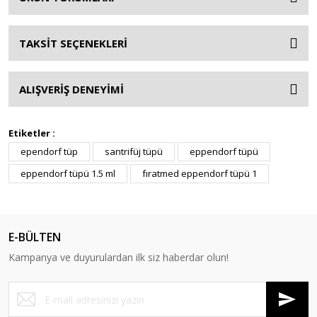
TAKSİT SEÇENEKLERİ
ALIŞVERİŞ DENEYİMİ
Etiketler :
ependorf tüp
santrifüj tüpü
eppendorf tüpü
eppendorf tüpü 1.5 ml
fıratmed eppendorf tüpü 1
E-BÜLTEN
Kampanya ve duyurulardan ilk siz haberdar olun!