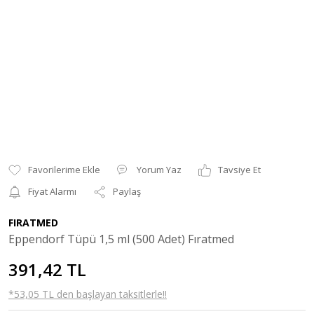
Yorum Yaz
Tavsiye Et
Fiyat Alarmı
Paylaş
FIRATMED
Eppendorf Tüpü 1,5 ml (500 Adet) Fıratmed
391,42 TL
*53,05 TL den başlayan taksitlerle!!