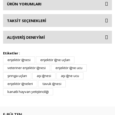
ÜRÜN YORUMLARI
TAKSİT SEÇENEKLERİ
ALIŞVERİŞ DENEYİMİ
Etiketler :
enjektör iğnesi
enjektör iğne uçları
veteriner enjektör iğnesi
enjektör iğne ucu
şırınga uçları
aşı iğnesi
aşı iğne ucu
enjektör iğneleri
tavuk iğnesi
kanatlı hayvan yetiştiriciliği
E-BÜLTEN