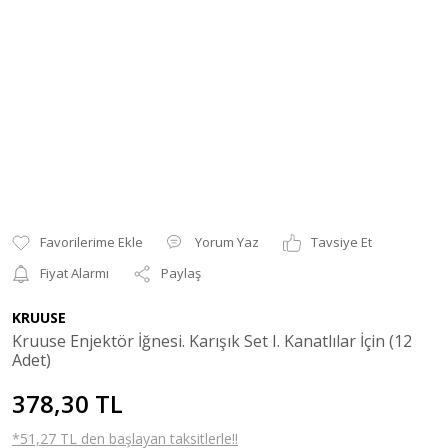
Yorum Yaz
Tavsiye Et
Fiyat Alarmı
Paylaş
KRUUSE
Kruuse Enjektör İğnesi. Karışık Set I. Kanatlılar İçin (12
Adet)
378,30 TL
*51,27 TL den başlayan taksitlerle!!