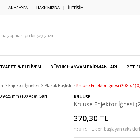
ANASAYFA
HAKKIMIZDA
İLETİŞİM
KIYAFET & ELDİVEN
BÜYÜK HAYVAN EKİPMANLARI
PET E
on
Enjektör İğneleri
Plastik Başlıklı
Kruuse Enjektör İğnesi (20G x 1) 0
KRUUSE
Kruuse Enjektör İğnesi (
370,30 TL
*50,19 TL den başlayan taksitlerl