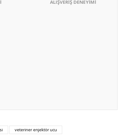
İ
ALIŞVERİŞ DENEYİMİ
si
veteriner enjektör ucu