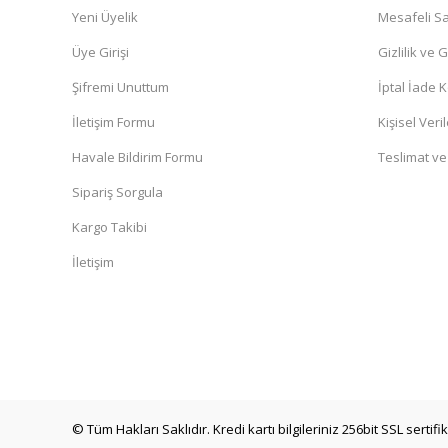
Yeni Üyelik
Mesafeli Sa
Üye Girişi
Gizlilik ve 
Şifremi Unuttum
İptal İade K
İletişim Formu
Kişisel Veril
Havale Bildirim Formu
Teslimat ve
Sipariş Sorgula
Kargo Takibi
İletişim
© Tüm Hakları Saklıdır. Kredi kartı bilgileriniz 256bit SSL sertif