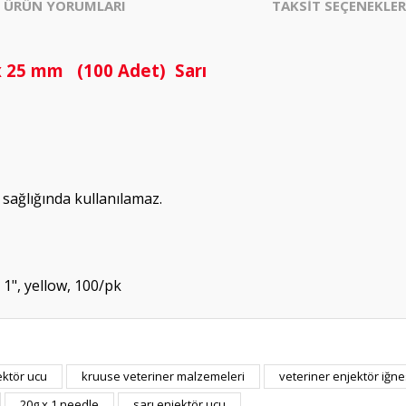
ÜRÜN YORUMLARI
TAKSİT SEÇENEKLER
 x 25 mm (100 Adet) Sarı
sağlığında kullanılamaz.
1", yellow, 100/pk
ektör ucu
kruuse veteriner malzemeleri
veteriner enjektör iğne
Bu ürüne ilk yorumu siz yapın!
20g x 1 needle
sarı enjektör ucu