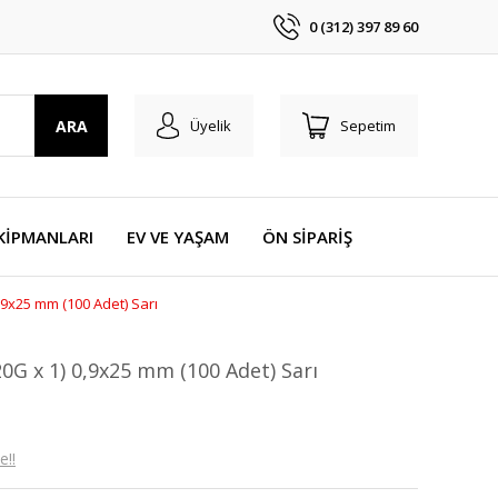
0 (312) 397 89 60
ARA
Üyelik
Sepetim
KİPMANLARI
EV VE YAŞAM
ÖN SİPARİŞ
,9x25 mm (100 Adet) Sarı
20G x 1) 0,9x25 mm (100 Adet) Sarı
e!!