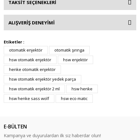
TAKSİT SEÇENEKLERİ
ALIŞVERİŞ DENEYİMİ
Etiketler :
otomatik enjektör
otomatik şırınga
hsw otomatik enjektör
hsw enjektör
henke otomatik enjektör
hsw otomatik enjektör yedek parça
hsw otomatik enjektör 2 ml
hsw henke
hsw henke sass wolf
hsw eco matic
E-BÜLTEN
Kampanya ve duyurulardan ilk siz haberdar olun!