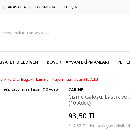
ANASAYFA
HAKKIMIZDA
İLETİŞİM
KIYAFET & ELDİVEN
BÜYÜK HAYVAN EKİPMANLARI
PET E
tik ve Orta Bağcıklı. Lamineli. Kaydırmaz Taban (10 Adet)
CARINE
Çizme Galoşu. Lastik ve 
(10 Adet)
93,50 TL
*12,67 TL den başlayan taksitlerl