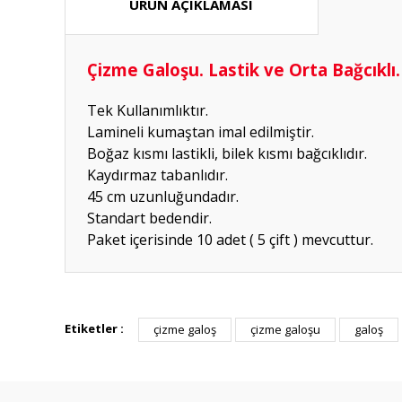
ÜRÜN AÇIKLAMASI
Çizme Galoşu. Lastik ve Orta Bağcıklı
Tek Kullanımlıktır.
Lamineli kumaştan imal edilmiştir.
Boğaz kısmı lastikli, bilek kısmı bağcıklıdır.
Kaydırmaz tabanlıdır.
45 cm uzunluğundadır.
Standart bedendir.
Paket içerisinde 10 adet ( 5 çift ) mevcuttur.
Hızlı güvenilir doğru
Etiketler :
çizme galoş
çizme galoşu
galoş
P... K... | 26/07/2026
Deneyimini Paylaş