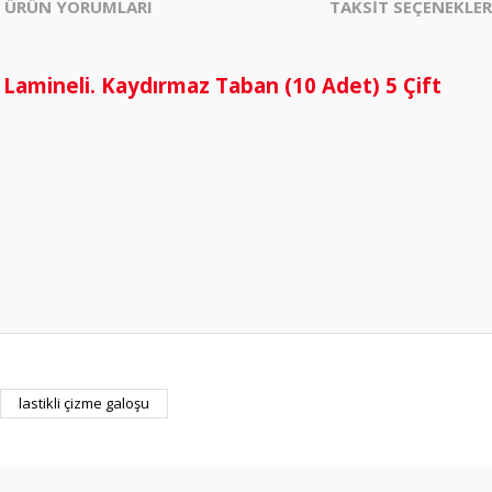
ÜRÜN YORUMLARI
TAKSİT SEÇENEKLER
. Lamineli. Kaydırmaz Taban (10 Adet) 5 Çift
lastikli çizme galoşu
Bu ürüne ilk yorumu siz yapın!
Yorum Yaz