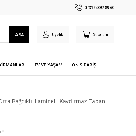
0 (312) 397 89 60
ARA
Üyelik
Sepetim
KİPMANLARI
EV VE YAŞAM
ÖN SİPARİŞ
Orta Bağcıklı. Lamineli. Kaydırmaz Taban
e!!