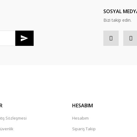
SOSYAL MEDY
Bizi takip edin.
R
HESABIM
tış Sözleşmesi
Hesabım
Güvenlik
Sipariş Takip