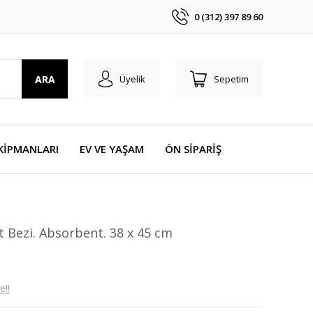
0 (312) 397 89 60
ARA
Üyelik
Sepetim
KİPMANLARI
EV VE YAŞAM
ÖN SİPARİŞ
t Bezi. Absorbent. 38 x 45 cm
e!!