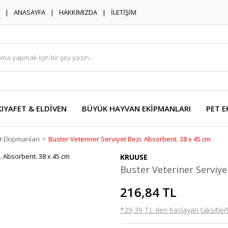
ANASAYFA
HAKKIMIZDA
İLETİŞİM
KIYAFET & ELDİVEN
BÜYÜK HAYVAN EKİPMANLARI
PET E
t Ekipmanları
Buster Veteriner Serviyet Bezi. Absorbent. 38 x 45 cm
KRUUSE
Buster Veteriner Serviye
216,84 TL
*29,39 TL den başlayan taksitlerl