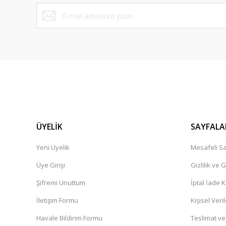
ÜYELİK
SAYFALA
Yeni Üyelik
Mesafeli Sa
Üye Girişi
Gizlilik ve 
Şifremi Unuttum
İptal İade K
İletişim Formu
Kişisel Veril
Havale Bildirim Formu
Teslimat ve