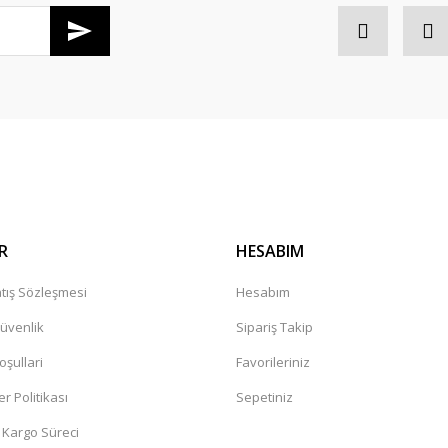
R
HESABIM
tış Sözleşmesi
Hesabım
Güvenlik
Sipariş Takip
oşullari
Favorileriniz
er Politikası
Sepetiniz
 Kargo Süreci