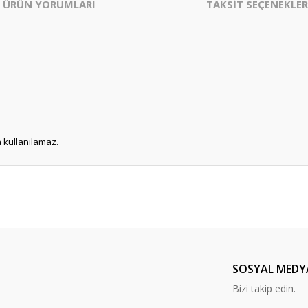
ÜRÜN YORUMLARI
TAKSİT SEÇENEKLER
 kullanılamaz.
Bu ürüne ilk yorumu siz yapın!
Yorum Yaz
SOSYAL MEDY
Bizi takip edin.