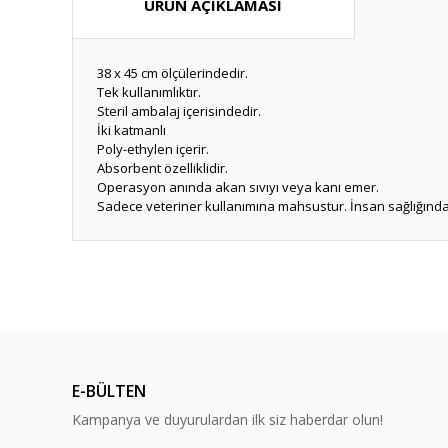
ÜRÜN AÇIKLAMASI
38 x 45 cm ölçülerindedir.
Tek kullanımlıktır.
Steril ambalaj içerisindedir.
İki katmanlı
Poly-ethylen içerir.
Absorbent özelliklidir.
Operasyon anında akan sıvıyı veya kanı emer.
Sadece veteriner kullanımına mahsustur. İnsan sağlığında
Hızlı güvenilir doğru
P... K... | 26/07/2026
Deneyimini Paylaş
E-BÜLTEN
Kampanya ve duyurulardan ilk siz haberdar olun!