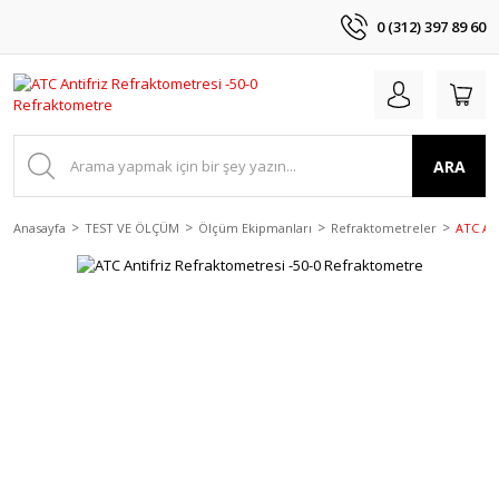
0 (312) 397 89 60
ARA
Anasayfa
TEST VE ÖLÇÜM
Ölçüm Ekipmanları
Refraktometreler
ATC Ant