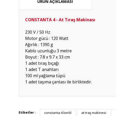
ÜRÜN AÇIKLAMASI
CONSTANTA 4 - At Tıraş Makinası
230 V / 50 Hz
Motor gücü : 120 Watt
Ağırlık : 1390 g
Kablo uzunluğu 3 metre
Boyut : 7.8 x 9.7 x 33 cm
1 adet tıraş bıçağı
1 adet T anahtarı
100 ml yağlama tüpü
1 adet taşıma çantası ile birliktedir.
Hızlı güvenilir doğru
Etiketler :
constanta 4 kerbl
at traş makinesi
P... K... | 26/07/2026