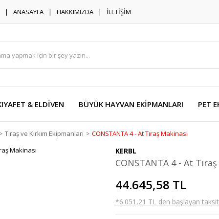
ANASAYFA
HAKKIMIZDA
İLETİŞİM
KIYAFET & ELDİVEN
BÜYÜK HAYVAN EKİPMANLARI
PET E
Tıraş ve Kırkım Ekipmanları
CONSTANTA 4 - At Tıraş Makinası
KERBL
CONSTANTA 4 - At Tıraş
44.645,58 TL
*6.051,21 TL den başlayan taksitl