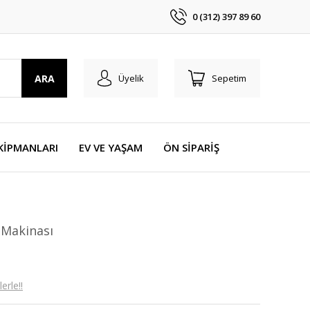
0 (312) 397 89 60
ARA
Üyelik
Sepetim
KİPMANLARI
EV VE YAŞAM
ÖN SİPARİŞ
 Makinası
erle!!