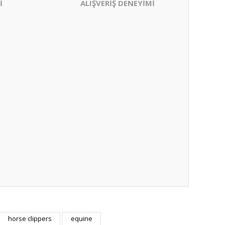
İ
ALIŞVERİŞ DENEYİMİ
horse clippers
equine