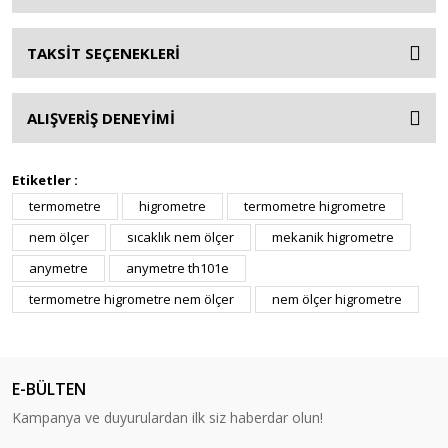
TAKSİT SEÇENEKLERİ
ALIŞVERİŞ DENEYİMİ
Etiketler :
termometre
higrometre
termometre higrometre
nem ölçer
sıcaklık nem ölçer
mekanik higrometre
anymetre
anymetre th101e
termometre higrometre nem ölçer
nem ölçer higrometre
E-BÜLTEN
Kampanya ve duyurulardan ilk siz haberdar olun!