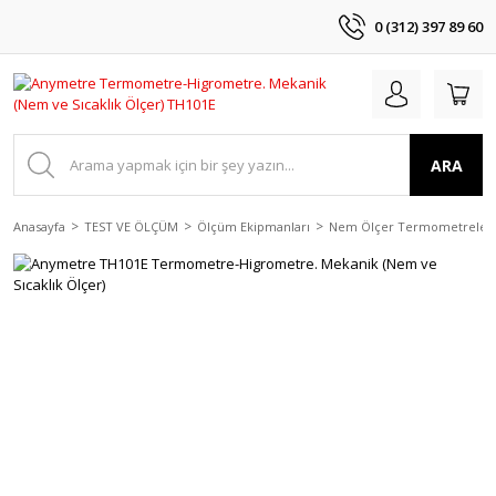
0 (312) 397 89 60
ARA
Anasayfa
TEST VE ÖLÇÜM
Ölçüm Ekipmanları
Nem Ölçer Termometreler