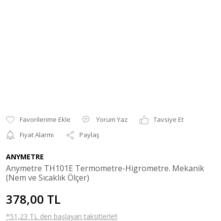
Yorum Yaz
Tavsiye Et
Fiyat Alarmı
Paylaş
ANYMETRE
Anymetre TH101E Termometre-Higrometre. Mekanik
(Nem ve Sıcaklık Ölçer)
378,00 TL
*51,23 TL den başlayan taksitlerle!!