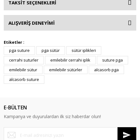
TAKSİT SEÇENEKLERİ
ALIŞVERİŞ DENEYİMİ
Etiketler :
pga suture
pga sütür
sütür iplikleri
cerrahi suturler
emilebilir cerrahi iplik
suture pga
emilebilir sütur
emilebilir sütürler
alcasorb pga
alcasorb suture
E-BÜLTEN
Kampanya ve duyurulardan ilk siz haberdar olun!