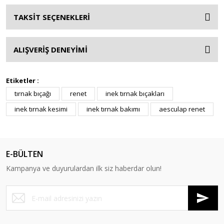
TAKSİT SEÇENEKLERİ
ALIŞVERİŞ DENEYİMİ
Etiketler :
tırnak bıçağı
renet
inek tırnak bıçakları
inek tırnak kesimi
inek tırnak bakımı
aesculap renet
E-BÜLTEN
Kampanya ve duyurulardan ilk siz haberdar olun!