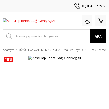
0 (312) 397 89 60
ARA
Anasayfa
BÜYÜK HAYVAN EKİPMANLARI
Tırnak ve Boynuz
Tırnak Kesme E
YENİ