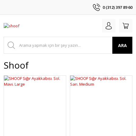
0 (312) 397 89 60
ARA
Shoof