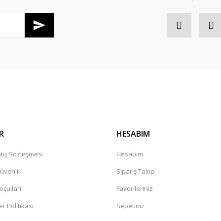
R
HESABIM
tış Sözleşmesi
Hesabım
Güvenlik
Sipariş Takip
oşullari
Favorileriniz
er Politikası
Sepetiniz