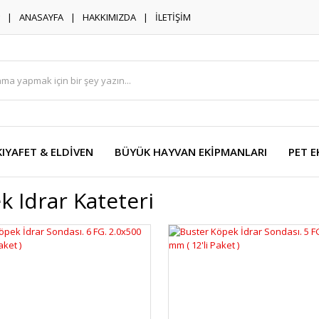
ANASAYFA
HAKKIMIZDA
İLETİŞİM
KIYAFET & ELDİVEN
BÜYÜK HAYVAN EKİPMANLARI
PET E
k Idrar Kateteri