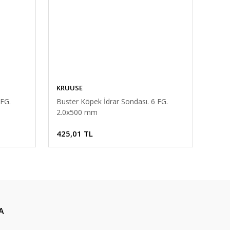
KRUUSE
 FG.
Buster Köpek İdrar Sondası. 6 FG.
2.0x500 mm
425,01 TL
A