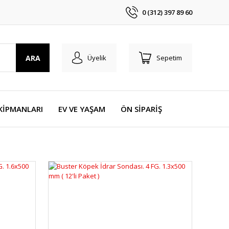
0 (312) 397 89 60
ARA
Üyelik
Sepetim
KİPMANLARI
EV VE YAŞAM
ÖN SİPARİŞ