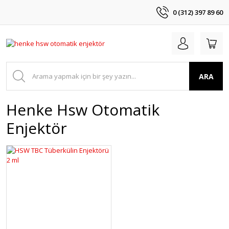
0 (312) 397 89 60
ARA
Henke Hsw Otomatik
Enjektör