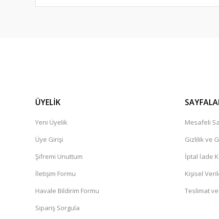
ÜYELİK
SAYFALA
Yeni Üyelik
Mesafeli Sa
Üye Girişi
Gizlilik ve 
Şifremi Unuttum
İptal İade K
İletişim Formu
Kişisel Veril
Havale Bildirim Formu
Teslimat ve
Sipariş Sorgula