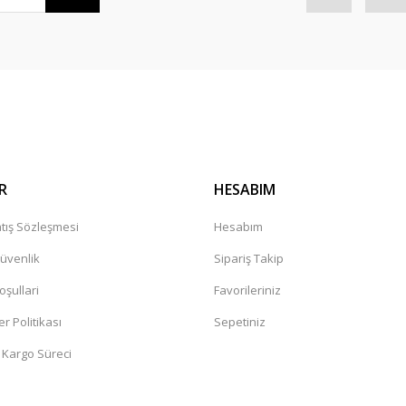
R
HESABIM
tış Sözleşmesi
Hesabım
Güvenlik
Sipariş Takip
oşullari
Favorileriniz
er Politikası
Sepetiniz
 Kargo Süreci