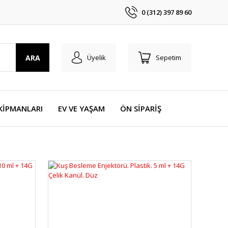
0 (312) 397 89 60
ARA
Üyelik
Sepetim
KİPMANLARI
EV VE YAŞAM
ÖN SİPARİŞ