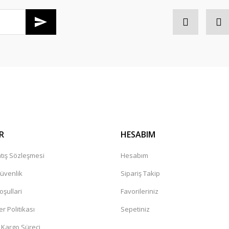
R
HESABIM
tış Sözleşmesi
Hesabım
Güvenlik
Sipariş Takip
oşullari
Favorileriniz
er Politikası
Sepetiniz
 Kargo Süreci