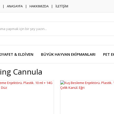
ANASAYFA
HAKKIMIZDA
İLETİŞİM
KIYAFET & ELDİVEN
BÜYÜK HAYVAN EKİPMANLARI
PET E
ing Cannula