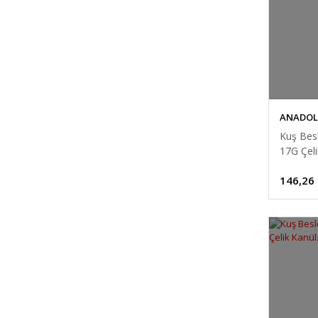
ANADOL
Kuş Besl
17G Çeli
146,26