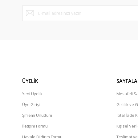
ÜYELİK
SAYFALA
Yeni Üyelik
Mesafeli Sa
Üye Girişi
Gizlilik ve 
Şifremi Unuttum
İptal İade K
İletişim Formu
Kişisel Veril
Havale Bildirim Formu
Teslimat ve