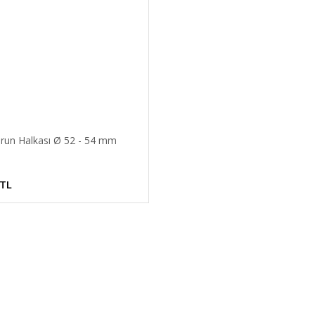
urun Halkası Ø 52 - 54 mm
 TL