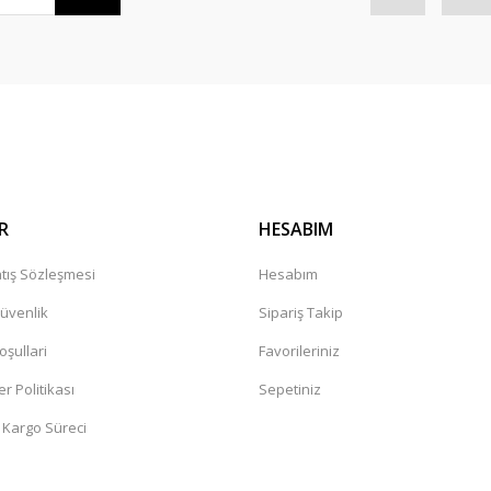
R
HESABIM
tış Sözleşmesi
Hesabım
Güvenlik
Sipariş Takip
oşullari
Favorileriniz
er Politikası
Sepetiniz
 Kargo Süreci