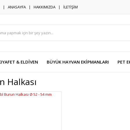
ANASAYFA
HAKKIMIZDA
İLETİŞİM
KIYAFET & ELDİVEN
BÜYÜK HAYVAN EKİPMANLARI
PET E
n Halkası