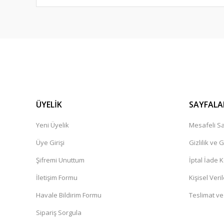
ÜYELİK
SAYFALA
Yeni Üyelik
Mesafeli Sa
Üye Girişi
Gizlilik ve 
Şifremi Unuttum
İptal İade K
İletişim Formu
Kişisel Veril
Havale Bildirim Formu
Teslimat ve
Sipariş Sorgula