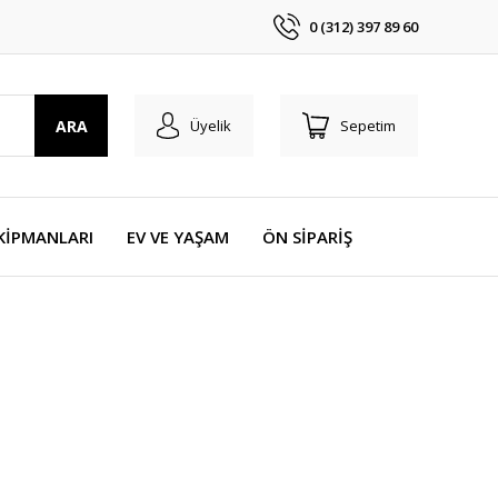
0 (312) 397 89 60
ARA
Üyelik
Sepetim
KİPMANLARI
EV VE YAŞAM
ÖN SİPARİŞ