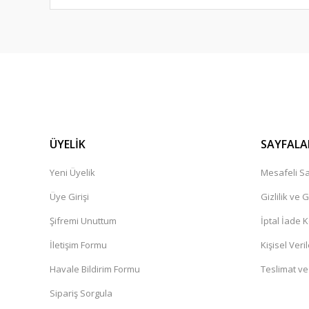
ÜYELİK
SAYFALA
Yeni Üyelik
Mesafeli Sa
Üye Girişi
Gizlilik ve 
Şifremi Unuttum
İptal İade K
İletişim Formu
Kişisel Veril
Havale Bildirim Formu
Teslimat ve
Sipariş Sorgula