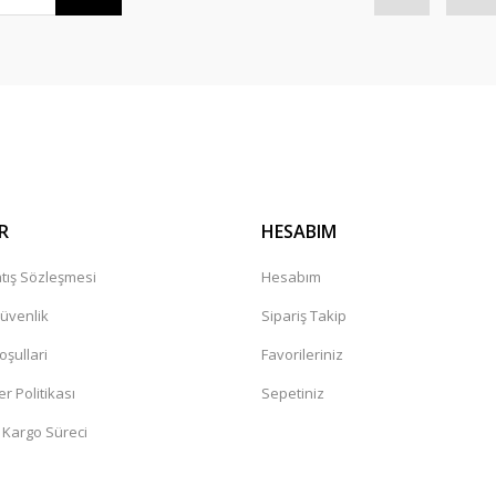
R
HESABIM
tış Sözleşmesi
Hesabım
Güvenlik
Sipariş Takip
oşullari
Favorileriniz
er Politikası
Sepetiniz
 Kargo Süreci