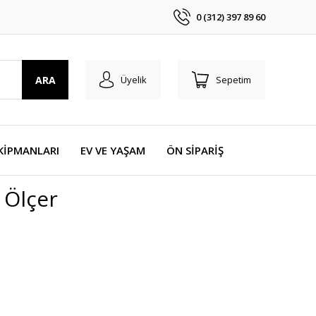
0 (312) 397 89 60
ARA
Üyelik
Sepetim
KİPMANLARI
EV VE YAŞAM
ÖN SİPARİŞ
 Ölçer