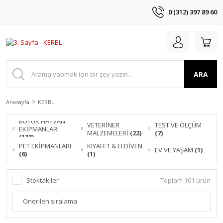
0 (312) 397 89 60
ARA
Anasayfa
KERBL
BÜYÜK HAYVAN
VETERİNER
TEST VE ÖLÇÜM
EKİPMANLARI
MALZEMELERİ
(22)
(7)
(133)
PET EKİPMANLARI
KIYAFET & ELDİVEN
EV VE YAŞAM
(1)
(6)
(1)
Stoktakiler
Toplam 161 ürün